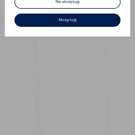
Nie akceptuję
Akceptuję
Elektromobilność o dwóch
twarzach
Wszystko, co musisz wiedzieć o elektromobilności