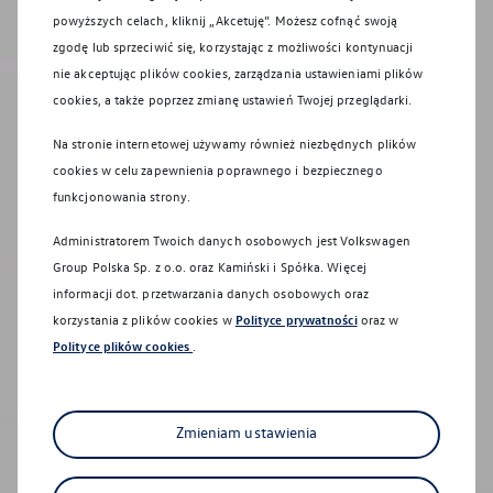
powyższych celach, kliknij „Akcetuję”. Możesz cofnąć swoją
zgodę lub sprzeciwić się, korzystając z możliwości kontynuacji
nie akceptując plików cookies, zarządzania ustawieniami plików
cookies, a także poprzez zmianę ustawień Twojej przeglądarki.
Na stronie internetowej używamy również niezbędnych plików
cookies w celu zapewnienia poprawnego i bezpiecznego
funkcjonowania strony.
Nowości
Administratorem Twoich danych osobowych jest Volkswagen
Nowe modele
Group Polska Sp. z o.o. oraz
Kamiński i Spółka
. Więcej
informacji dot. przetwarzania danych osobowych oraz
korzystania z plików cookies w
Polityce prywatności
oraz w
Samochody elektryczne i samochody
Polityce plików cookies
.
hybrydowe typu plug-in
Zmieniam ustawienia