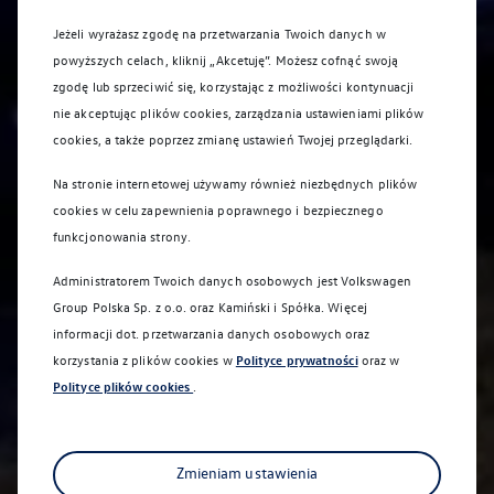
Nowe modele
Jeżeli wyrażasz zgodę na przetwarzania Twoich danych w
powyższych celach, kliknij „Akcetuję”. Możesz cofnąć swoją
zgodę lub sprzeciwić się, korzystając z możliwości kontynuacji
nie akceptując plików cookies, zarządzania ustawieniami plików
cookies, a także poprzez zmianę ustawień Twojej przeglądarki.
Na stronie internetowej używamy również niezbędnych plików
cookies w celu zapewnienia poprawnego i bezpiecznego
funkcjonowania strony.
Nowości
Administratorem Twoich danych osobowych jest Volkswagen
Nowe modele
Group Polska Sp. z o.o. oraz
Kamiński i Spółka
. Więcej
informacji dot. przetwarzania danych osobowych oraz
korzystania z plików cookies w
Polityce prywatności
oraz w
Samochody elektryczne i samochody
Polityce plików cookies
.
hybrydowe typu plug-in
Zmieniam ustawienia